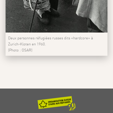
Deux personnes réfugiées russes dits «hardcore» à
Zurich-Kloten en 1960.
(Photo : OSAR)