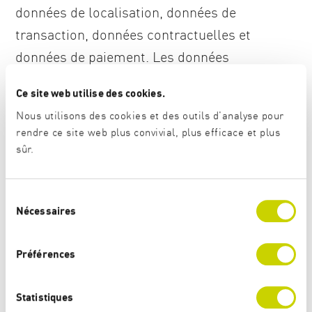
données de localisation, données de
transaction, données contractuelles et
données de paiement. Les données
personnelles peuvent par ailleurs revêtir un
Ce site web utilise des cookies.
caractère sensible.
Nous utilisons des cookies et des outils d'analyse pour
rendre ce site web plus convivial, plus efficace et plus
Nous traitons également les données
sûr.
personnelles que nous obtenons de tiers ou
de sources accessibles au public, ou que nous
S
collectons dans le cadre de nos activités et de
Nécessaires
é
l
nos actions, pour autant que ce traitement
e
Préférences
soit autorisé.
c
t
i
Statistiques
Nous traitons les données personnelles avec