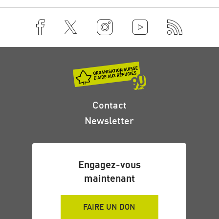
Les bureaux de consultation juridique dans les cantons
peuvent être contactés pour les demandes de regroupement
familial pour la famille nucléaire. Plus d’informations dans
ce
document
.
Vous trouverez ici une
compilation d'informations sur les
programmes d'évacuation, les possibilités de protection et
l'accès à l'asile en Europe pour les personnes
Contact
d'Afghanistan
depuis août 2021 par ECRE en collaboration
avec l'OSAR.
Newsletter
Engagez-vous
maintenant
FAIRE UN DON