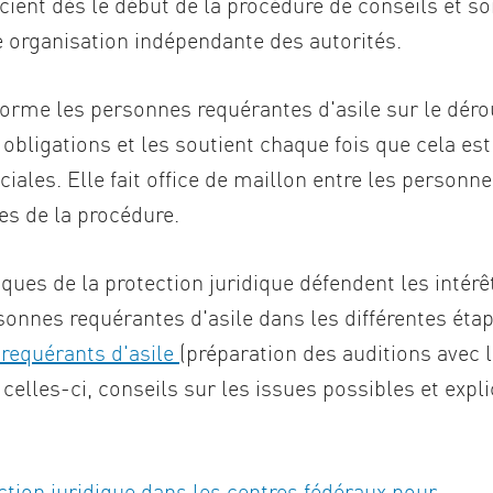
cient dès le début de la procédure de conseils et s
e organisation indépendante des autorités.
nforme les personnes requérantes d'asile sur le dér
et obligations et les soutient chaque fois que cela es
ciales. Elle fait office de maillon entre les personn
es de la procédure.
iques de la protection juridique défendent les intér
onnes requérantes d'asile dans les différentes éta
 requérants d'asile
(préparation des auditions avec l
lles-ci, conseils sur les issues possibles et explic
ction juridique dans les centres fédéraux pour