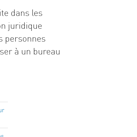
ite dans les
on juridique
es personnes
ser à un bureau
ur
ns