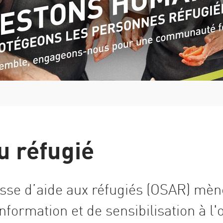
Italie
Grèce
Manuel de la procédure d'asile et de renvoi
u réfugié
isse d’aide aux réfugiés (OSAR) mè
ormation et de sensibilisation à l'