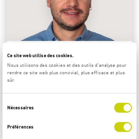
Lionel Walter
Ce site web utilise des cookies.
Porte-parole
Nous utilisons des cookies et des outils d'analyse pour
rendre ce site web plus convivial, plus efficace et plus
Téléphone:
+41 31 370 75 15
sûr.
Centrale:
+41 31 370 75 75
Email:
media
@
osar
.
ch
S
Nécessaires
é
l
e
Préférences
S'abonner aux communiqués de
c
presse
t