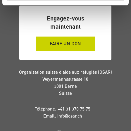
n
t
Engagez-vous
maintenant
FAIRE UN DON
Organisation suisse d’aide aux réfugiés (OSAR)
Weyermannsstrasse 10
3001 Berne
Suisse
Téléphone:
+41 31 370 75 75
Email:
info
@
osar
.
ch