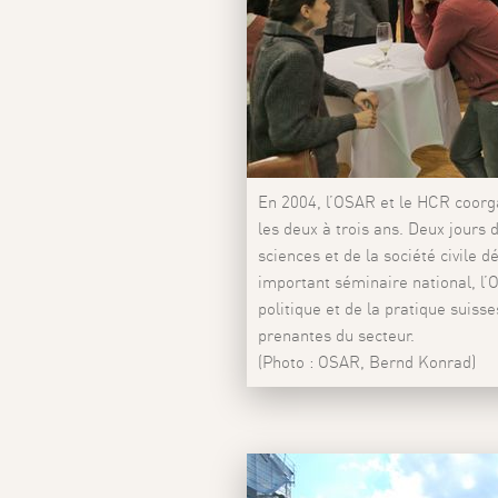
En 2004, l’OSAR et le HCR coorga
les deux à trois ans. Deux jours 
sciences et de la société civile 
important séminaire national, l’O
politique et de la pratique suiss
prenantes du secteur.
(Photo : OSAR, Bernd Konrad)