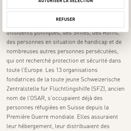
AUTORISER LA SÉLECTION
internationales. L’arrivée des nazis au pouvoir
e
en Allemagne en 1933 a mis en danger la vie
m
REFUSER
e
des personnes juives, des dissidentes et
n
dissidents politiques, des Sintés, des Roms,
t
des personnes en situation de handicap et de
nombreuses autres personnes persécutées,
qui ont recherché protection et sécurité dans
toute l’Europe. Les 13 organisations
fondatrices de la toute jeune Schweizerische
Zentralstelle für Flüchtlingshilfe (SFZ), ancien
nom de l’OSAR, s’occupaient déjà des
personnes réfugiées en Suisse depuis la
Première Guerre mondiale. Elles assuraient
leur hébergement, leur distribuaient des