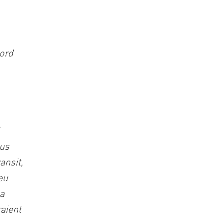
ord
ous
ansit,
eu
la
aient