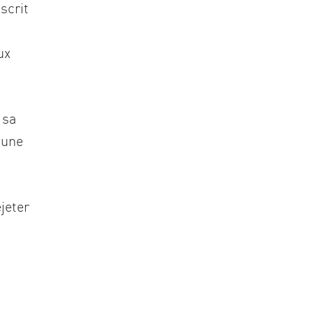
scrit
ux
 sa
 une
jeter