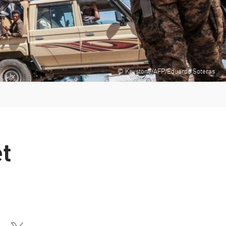
© Keystone/AFP/Eduardo Soteras
et