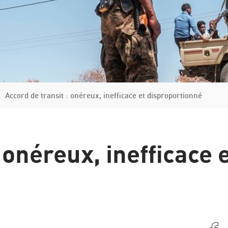
Italie
Grèce
Manuel de la procédure d'asile et de renvoi
Accord de transit : onéreux, inefficace et disproportionné
 onéreux, inefficace 