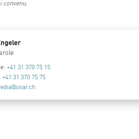
ai convenu.
Engeler
arole
ne:
+41 31 370 75 15
:
+41 31 370 75 75
edia
@
osar
.
ch