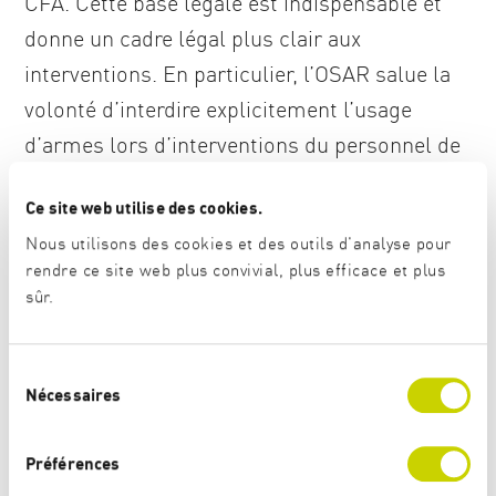
CFA. Cette base légale est indispensable et
donne un cadre légal plus clair aux
interventions. En particulier, l’OSAR salue la
volonté d’interdire explicitement l’usage
d’armes lors d’interventions du personnel de
sécurité. L’OSAR recommande cependant
Ce site web utilise des cookies.
d’interdire également l’usage de moyens
Nous utilisons des cookies et des outils d'analyse pour
auxiliaires (p.ex. menottes, liens, chiens de
rendre ce site web plus convivial, plus efficace et plus
service).
sûr.
Tout en restant critique sur la délégation de
S
tâches de sécurité à des entreprises privés,
Nécessaires
é
l’OSAR soutient la volonté d’au moins régler
l
e
les principes de cette délégation.
Préférences
c