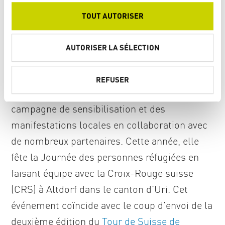
s
s’avèrent plus importantes que jamais. C’est
TOUT AUTORISER
e
dans ce but qu’a été instituée la Journée
n
nationale des personnes réfugiées, créée
t
AUTORISER LA SÉLECTION
e
en 1981 par le Conseil fédéral à l’initiative de
m
l’OSAR. Depuis lors, l’OSAR célèbre chaque
REFUSER
e
année cette journée en organisant une
n
t
campagne de sensibilisation et des
manifestations locales en collaboration avec
de nombreux partenaires. Cette année, elle
fête la Journée des personnes réfugiées en
faisant équipe avec la Croix-Rouge suisse
(CRS) à Altdorf dans le canton d’Uri. Cet
événement coïncide avec le coup d’envoi de la
deuxième édition du
Tour de Suisse de