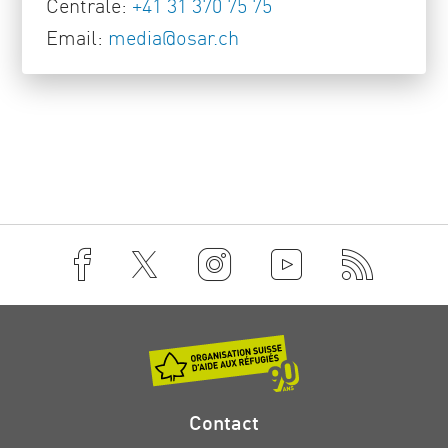
Centrale:
+41 31 370 75 75
Email:
media
@
osar
.
ch
Contact