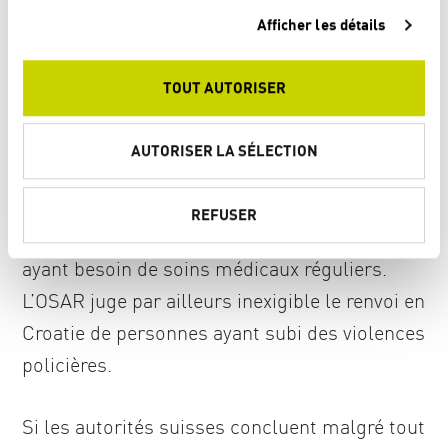
c
pays européens.
Afficher les détails
o
n
s
Renvoi inexigible pour les victimes
TOUT AUTORISER
e
de violence policière
n
t
AUTORISER LA SÉLECTION
e
Par conséquent, l’OSAR recommande de
m
renoncer aux transferts Dublin vers la Croatie,
REFUSER
e
en particulier pour les personnes vulnérables
n
t
ayant besoin de soins médicaux réguliers.
L’OSAR juge par ailleurs inexigible le renvoi en
Croatie de personnes ayant subi des violences
policières.
Si les autorités suisses concluent malgré tout