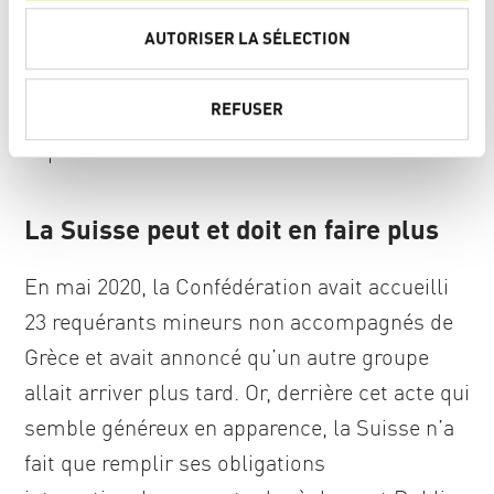
nécessaire. Or, depuis, rien n’a été fait. Le
n
t
AUTORISER LA SÉLECTION
large soutien dont bénéficie l'appel pour une
e
participation de la Suisse à l'évacuation des
m
REFUSER
camps des îles grecques accentue aujourd'hui
e
n
la pression sur le Conseil fédéral.
t
La Suisse peut et doit en faire plus
En mai 2020, la Confédération avait accueilli
23 requérants mineurs non accompagnés de
Grèce et avait annoncé qu’un autre groupe
allait arriver plus tard. Or, derrière cet acte qui
semble généreux en apparence, la Suisse n’a
fait que remplir ses obligations