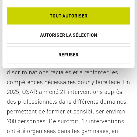
depuis trois ans à sensibiliser les personnes
n
s
et les institutions.
Ces formations et ateliers
,
TOUT AUTORISER
e
destinés tant aux adultes qu’aux jeunes,
n
visent à déconstruire les mécanismes du
t
AUTORISER LA SÉLECTION
e
racisme structurel et à promouvoir une
m
société plus inclusive. Elles contribuent à
REFUSER
e
développer une compréhension critique des
n
t
discriminations raciales et à renforcer les
compétences nécessaires pour y faire face. En
2025, OSAR a mené 21 interventions auprès
des professionnels dans différents domaines,
permettant de former et sensibiliser environ
700 personnes. De surcroit, 17 interventions
ont été organisées dans les gymnases, au