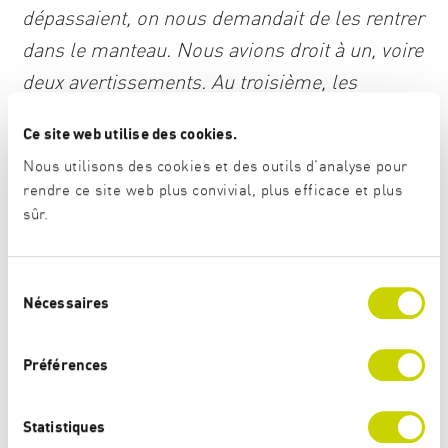
dépassaient, on nous demandait de les rentrer
dans le manteau. Nous avions droit à un, voire
deux avertissements. Au troisième, les
parents étaient avertis et cela pouvait aller
Ce site web utilise des cookies.
jusqu’au renvoi définitif de l’école. J’aimais
Nous utilisons des cookies et des outils d'analyse pour
beaucoup le basket. J’ai demandé à ma mère
rendre ce site web plus convivial, plus efficace et plus
de m’inscrire au club du basket féminin de
sûr.
Ravansar. Ma mère a beaucoup hésité car elle
ne pouvait pas m’accompagner à chaque fois.
S
Nécessaires
Ma sécurité sur le chemin n’était pas assurée.
é
l
Elle m’a proposé de m’apprendre la couture,
e
Préférences
de rester jouer dans le jardin. Le sentiment de
c
sécurité était inexistant. On pouvait être
t
i
Statistiques
facilement harcelé ou agressé par les garçons