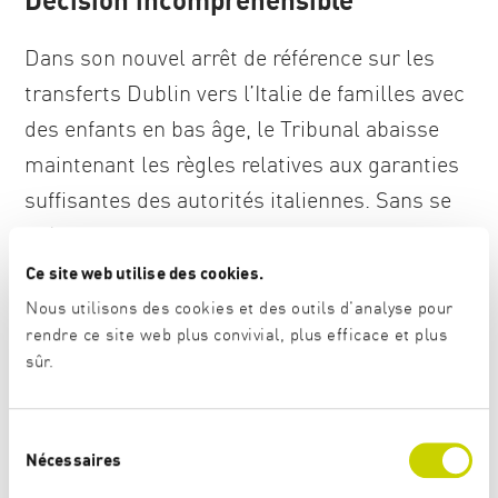
Dans son nouvel arrêt de référence sur les
transferts Dublin vers l’Italie de familles avec
des enfants en bas âge, le Tribunal abaisse
maintenant les règles relatives aux garanties
suffisantes des autorités italiennes. Sans se
préoccuper de la situation actuelle des
personnes requérantes d’asile en Italie et des
Ce site web utilise des cookies.
véritables conditions de vie sur place, le
Nous utilisons des cookies et des outils d'analyse pour
rendre ce site web plus convivial, plus efficace et plus
Tribunal justifie simplement cette mesure de
sûr.
grande envergure par le fait que les
dispositions du décret Salvini auraient été
S
«largement annulées».
Nécessaires
é
l