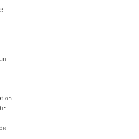
e
 un
ation
tir
 de