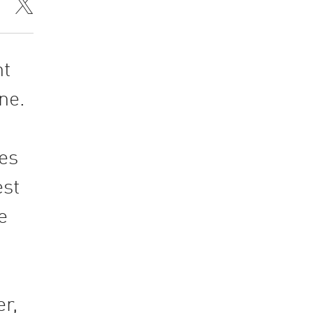
nt
ne.
les
est
e
er,