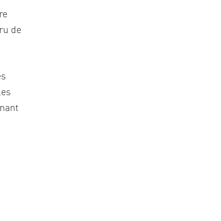
re
ru de
es
les
gnant
t