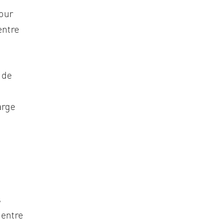
pour
entre
 de
arge
s
 entre