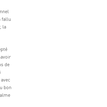
unnel
 fallu
, la
epté
savoir
ns de
i
, avec
nu bon
calme