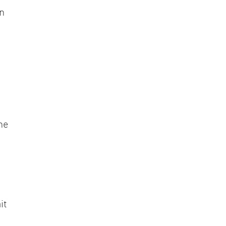
in
ne
it