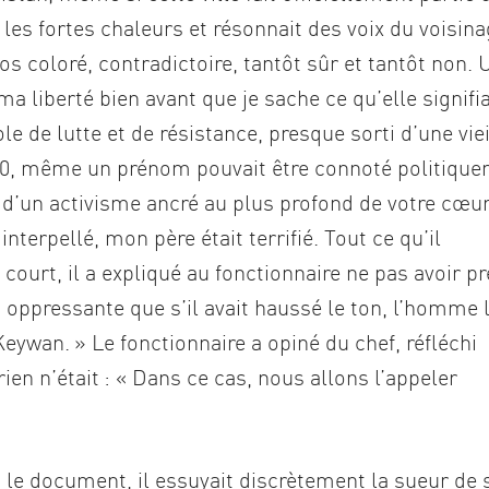
é, les fortes chaleurs et résonnait des voix du voisina
mos coloré, contradictoire, tantôt sûr et tantôt non. 
a liberté bien avant que je sache ce qu’elle signifia
 de lutte et de résistance, presque sorti d’une viei
980, même un prénom pouvait être connoté politiqu
 d’un activisme ancré au plus profond de votre cœur
interpellé, mon père était terrifié. Tout ce qu’il
e court, il a expliqué au fonctionnaire ne pas avoir p
oppressante que s’il avait haussé le ton, l’homme l
ywan. » Le fonctionnaire a opiné du chef, réfléchi
en n’était : « Dans ce cas, nous allons l’appeler
 le document, il essuyait discrètement la sueur de 