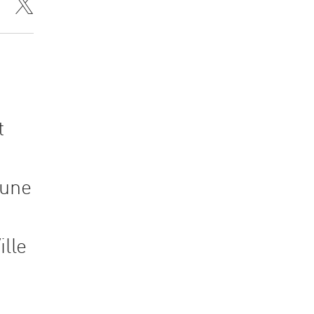
e
t
 une
ille