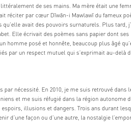
 littéralement de ses mains. Ma mère était une fe
uvait réciter par cœur Dīwān-i Mawlawī du fameux po
 qu’elle avait des pouvoirs surnaturels. Plus tard, j’
abet. Elle écrivait des poèmes sans papier dont ses
t un homme posé et honnête, beaucoup plus âgé qu’e
iés par un respect mutuel qui s’exprimait au-delà 
s par nécessité. En 2010, je me suis retrouvé dans l
aniens et me suis réfugié dans la région autonome 
e espoirs, illusions et dangers. Trois ans durant les
enir d’une façon ou d’une autre, la nostalgie l’empo