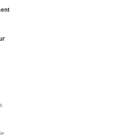
ment
ur
e.
de