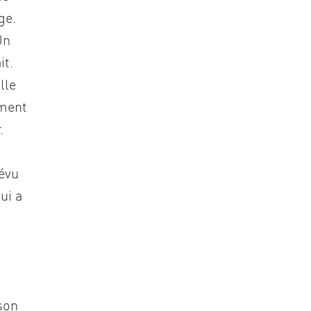
ge.
Un
it.
lle
ement
.
révu
ui a
son