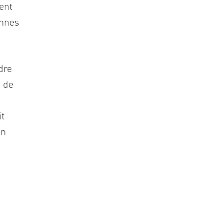
ent
onnes
dre
e de
it
en