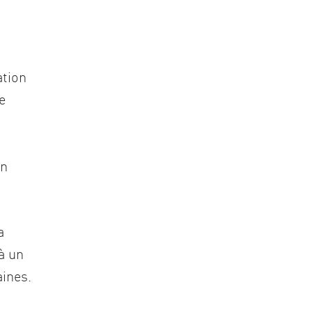
ation
e
on
a
à un
ines.