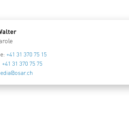
Walter
arole
ne:
+41 31 370 75 15
:
+41 31 370 75 75
edia
@
osar
.
ch