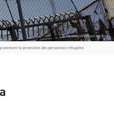
© Keystone/AFP/Oscar del Pozo
gravement la protection des personnes réfugiées
la