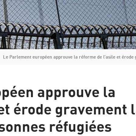
Italie
Grèce
Manuel de la procédure d'asile et de renvoi
Le Parlement européen approuve la réforme de l’asile et érode 
opéen approuve la
 et érode gravement 
rsonnes réfugiées