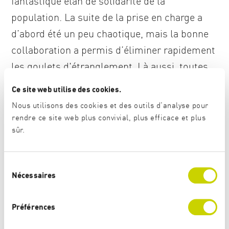
fantastique élan de solidarité de la
population. La suite de la prise en charge a
d’abord été un peu chaotique, mais la bonne
collaboration a permis d’éliminer rapidement
les goulets d'étranglement. Là aussi, toutes
les lacunes ont immédiatement été comblées
Ce site web utilise des cookies.
par des offres bénévoles. Sans l’aide
Nous utilisons des cookies et des outils d'analyse pour
généreuse de la population, le bilan serait
rendre ce site web plus convivial, plus efficace et plus
sûr.
nettement moins bon.
S
Quel bilan tirez-vous de l’offre de familles
Nécessaires
é
d’accueil ?
l
e
Préférences
c
L’OSAR a reçu le mandat fédéral de placer des
t