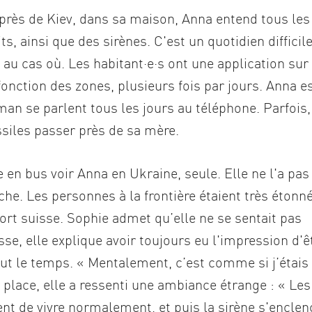
 près de Kiev, dans sa maison, Anna entend tous les
s, ainsi que des sirènes. C'est un quotidien difficil
e au cas où. Les habitant·e·s ont une application sur
fonction des zones, plusieurs fois par jours. Anna e
man se parlent tous les jours au téléphone. Parfois,
ssiles passer près de sa mère.
 en bus voir Anna en Ukraine, seule. Elle ne l'a pas 
êche. Les personnes à la frontière étaient très étonn
rt suisse. Sophie admet qu’elle ne se sentait pas
se, elle explique avoir toujours eu l'impression d'ê
 tout le temps. « Mentalement, c’est comme si j’étais 
 place, elle a ressenti une ambiance étrange : « Le
nt de vivre normalement, et puis la sirène s'encle