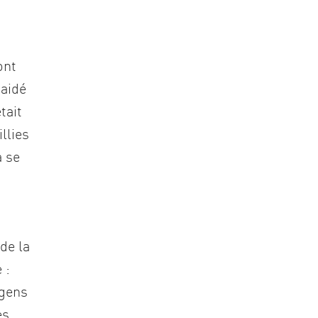
ont
 aidé
tait
llies
à se
de la
 :
 gens
es,