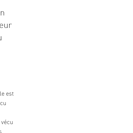
en
leur
u
le est
écu
c vécu
s