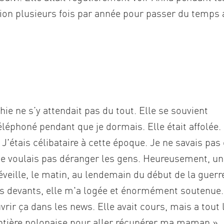
’avion plusieurs fois par année pour passer du temps
.
hie ne s’y attendait pas du tout. Elle se souvient
éphoné pendant que je dormais. Elle était affolée.
J'étais célibataire à cette époque. Je ne savais pas
e ne voulais pas déranger les gens. Heureusement, u
éveille, le matin, au lendemain du début de la guerr
 les devants, elle m'a logée et énormément soutenue.
rir ça dans les news. Elle avait cours, mais a tout 
ntière polonaise pour aller récupérer ma maman ».