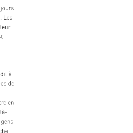
 jours
e. Les
 leur
st
dit à
ées de
tre en
là-
s gens
nche